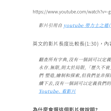
心
https://www.youtube.com/watch?v=-
影片引用自
youtube 勞力士之道
英文的影片長度比較長(1:30)，
翻查所有字典,沒有一個詞可以定義
永存.無限,則太於局限,「歷久不
們 塑造,繪制和探索,但我們並非探
續下去,沒有一個詞可以定義我們的所作
Youtube. 看影片
為什麼會選這個影片做說明?