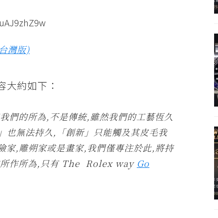
guAJ9zhZ9w
(台灣版)
內容大約如下：
我們的所為,不是傳統,雖然我們的工藝恆久
衰」也無法持久,「創新」只能觸及其皮毛我
險家,雕朔家或是畫家,我們僅專注於此,將持
所為,只有 The Rolex way
Go