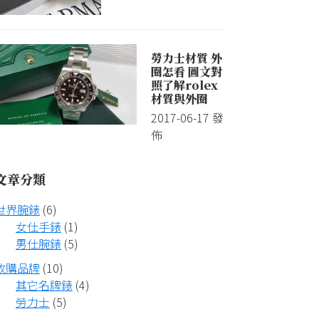
勞力士材質 外
圈怎看 圖文對
照了解rolex
材質與外圈
2017-06-17
發
佈
文章分類
世界腕錶
(6)
女仕手錶
(1)
男仕腕錶
(5)
收購品牌
(10)
其它名牌錶
(4)
勞力士
(5)