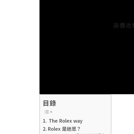
供
各
二
高價收
手
手
錶,
世
界
名
錶,
古
董
目錄
錶,
二
The Rolex way
手
Rolex 是迷思？
錶