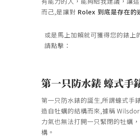
有能力的人，能夠給我建議，讓這
而己,是讓對
Rolex 到底是存在
或是馬上加賴就可獲得您的錶上
請點擊：
第一只防水錶 蠔式手
第一只防水錶的誕生,所謂蠔式手
造自牡蠣的結構而來,據稱 Wilsdor
力氣也無法打開一只緊閉的牡蠣，
構。