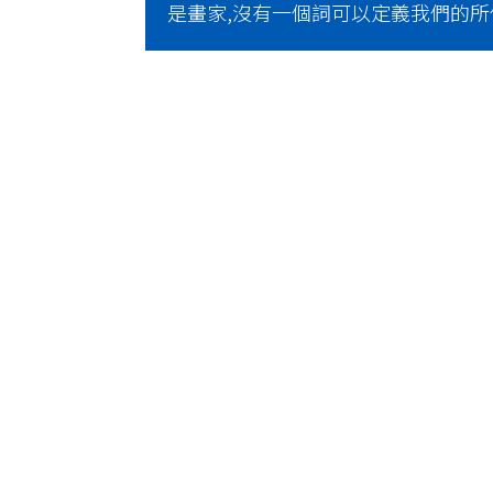
是畫家,沒有一個詞可以定義我們的所作所
古
董
錶
鑑
定
諮
詢,
換
錶
專
案
值
得
您
放