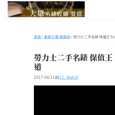
跳
跳
跳
跳
至
至
至
至
主
主
主
頁
高
大
雄
要
要
要
尾
眾
大
導
內
資
眾
世
首頁
»
最新文章 與資訊
»
勞力士二手名錶 保值王 Rol
名
覽
容
訊
界
錶
欄
收
名
勞力士二手名錶 保值王 R
購
錶
道
收
購,
2017-08-11
由
T.C. Watch
交
流
網
站,
提