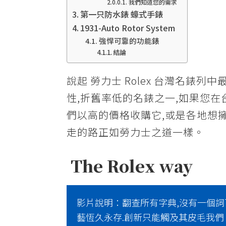
我們知道您的需求
收
第一只防水錶 蠔式手錶
購,
1931-Auto Rotor System
強悍可靠的功能錶
世
結論
界
名
說起 勞力士 Rolex 台灣名錶列中
錶
性,折舊率低的名錶之一,如果您在台
交
們以高的價格收購它,或是各地想擁
流、
二
走的路正如勞力士之道一樣。
手
錶
The Rolex way
買
賣
影片說明：翻查所有字典,沒有一個詞
估
藝恆久永存.創新只能觸及其皮毛我們 
價、