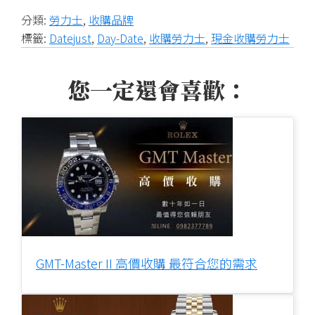
分類:
勞力士
,
收購品牌
標籤:
Datejust
,
Day-Date
,
收購勞力士
,
現金收購勞力士
您一定還會喜歡：
GMT-Master II 高價收購 最符合您的需求