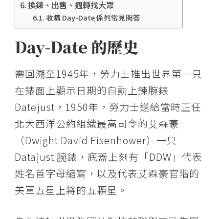
換錶、出售、週轉找大眾
古
收購 Day-Date 係列常見問答
董
錶
Day-Date 的歷史
鑑
定
需回溯至1945年，勞力士推出世界第一只
諮
在錶面上顯示日期的自動上鍊腕錶
詢,
換
Datejust，1950年，勞力士送給當時正任
錶
北大西洋公約組織最高司令的艾森豪
專
（Dwight David Eisenhower）一只
案
Datajust 腕錶，底蓋上刻有「DDW」代表
值
姓名首字母縮寫，以及代表艾森豪官階的
得
美軍五星上將的五顆星。
您
放