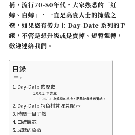
稱，流行70-80年代，大家熟悉的「紅
收
蟳、白蟳」，一直是高貴人士的擁戴之
購,
選，如果您有勞力士 Day-Date 系列的手
世
界
錶，不管是想升級或是賣掉、短暫週轉，
名
歡迎連絡我們。
錶
交
目錄
流、
二
手
Day-Date 的歷史
李先生
錶
拿起您的手機，點擊按鍵就可通話。
買
Day-Date 特色材質 星期顯示
賣
時間一目了然
估
口碑機芯
成就的象徵
價、