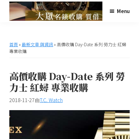
跳
跳
跳
跳
Menu
至
至
至
至
主
主
主
頁
高
大
雄
要
要
要
尾
眾
大
導
內
資
眾
世
首頁
»
最新文章 與資訊
»
高價收購 Day-Date 系列 勞力士 紅蟳
名
覽
容
訊
界
專業收購
錶
欄
收
名
購
錶
高價收購 Day-Date 系列 勞
收
力士 紅蟳 專業收購
購,
交
2018-11-27
由
T.C. Watch
流
網
站,
提