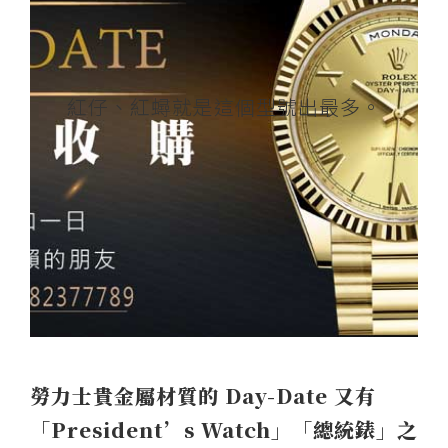
供
各
二
手
紅仔、紅蟳就是這個型號出最多。
手
錶,
世
界
名
錶,
古
董
錶,
二
勞力士貴金屬材質的 Day-Date 又有
手
「President’s Watch」「總統錶」之
錶