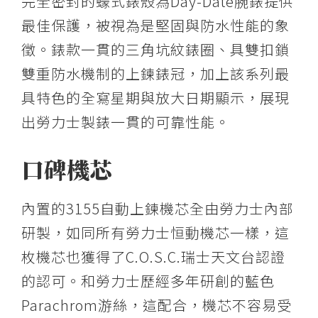
完全密封的蠔式錶殼為Day-Date腕錶提供
最佳保護，被視為是堅固與防水性能的象
徵。錶款一貫的三角坑紋錶圈、具雙扣鎖
雙重防水機制的上鍊錶冠，加上該系列最
具特色的全寫星期與放大日期顯示，展現
出勞力士製錶一貫的可靠性能。
口碑機芯
內置的3155自動上鍊機芯全由勞力士內部
研製，如同所有勞力士恒動機芯一樣，這
枚機芯也獲得了C.O.S.C.瑞士天文台認證
的認可。和勞力士歷經多年研創的藍色
Parachrom游絲，這配合，機芯不容易受