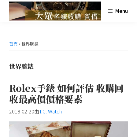
跳
跳
跳
跳
Menu
至
至
至
至
主
主
主
頁
高
大
雄
要
要
要
尾
眾
大
導
內
資
眾
世
首頁
»
世界腕錶
名
覽
容
訊
界
錶
欄
收
名
購
世界腕錶
錶
收
Rolex手錶 如何評估 收購回
購,
交
收最高價價格要素
流
2018-02-20
由
T.C. Watch
網
站,
提