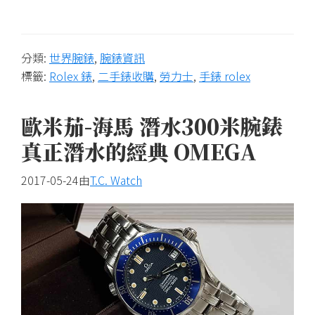
收
購,
分類:
世界腕錶
,
腕錶資訊
世
標籤:
Rolex 錶
,
二手錶收購
,
勞力士
,
手錶 rolex
界
名
歐米茄-海馬 潛水300米腕錶
錶
交
真正潛水的經典 OMEGA
流、
2017-05-24
由
T.C. Watch
二
手
錶
買
賣
估
價、