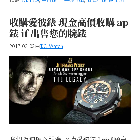
心
收購愛彼錶 現金高價收購 ap
錶 if 出售您的腕錶
2017-02-03
由
T.C. Watch
我們為何願以現金 收購愛彼錶 ?尋找願高