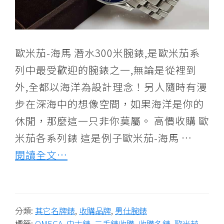
古
董
錶
鑑
歐米茄-海馬 潛水300米腕錶,是歐米茄系
定
列中最受歡迎的腕錶之一,無論是從裡到
諮
外,全都以海洋為設計理念！另人隨時有漫
詢,
步在深海中的想像空間，如果海洋是你的
換
休閒，那麼這一只非你莫屬。 高價收購 歐
錶
米茄各系列錶 這是例子歐米茄-海馬 …
專
案
閱讀全文…
值
得
您
放
分類:
其它名牌錶
,
收購品牌
,
男仕腕錶
標籤:
OMEGA
,
中古錶
,
二手錶收購
,
收購名錶
,
歐米茄