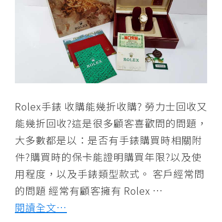
供
各
二
手
手
錶,
世
Rolex手錶 收購能幾折收購? 勞力士回收又
界
名
能幾折回收?這是很多顧客喜歡問的問題，
錶,
大多數都是以：是否有手錶購買時相關附
古
件?購買時的保卡能證明購買年限?以及使
董
用程度，以及手錶類型款式。 客戶經常問
錶,
的問題 經常有顧客擁有 Rolex …
二
手
閱讀全文…
錶