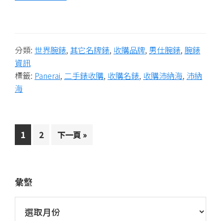
分類:
世界腕錶
,
其它名牌錶
,
收購品牌
,
男仕腕錶
,
腕錶
資訊
標籤:
Panerai
,
二手錶收購
,
收購名錶
,
收購沛納海
,
沛納
海
1
2
下一頁 »
彙整