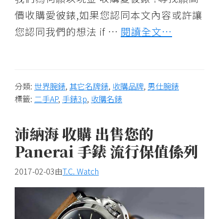
價收購愛彼錶,如果您認同本文內容或許讓
您認同我們的想法 if …
閱讀全文…
分類:
世界腕錶
,
其它名牌錶
,
收購品牌
,
男仕腕錶
標籤:
二手AP
,
手錶3p
,
收購名錶
沛納海 收購 出售您的
Panerai 手錶 流行保值係列
2017-02-03
由
T.C. Watch