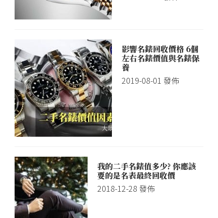
古
董
錶
鑑
影響名錶回收價格 6個
左右名錶價值與名錶保
定
養
諮
2019-08-01
發佈
詢,
換
錶
專
案
值
我的二手名錶值多少? 你應該
得
要的是名表最終回收價
2018-12-28
發佈
您
放