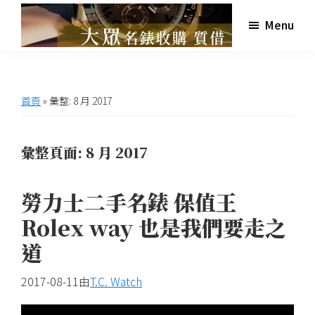
跳
跳
跳
跳
Menu
至
至
至
至
主
主
主
頁
高
大
雄
要
要
要
尾
眾
大
導
內
資
眾
世
首頁
»
彙整: 8 月 2017
名
覽
容
訊
界
錶
欄
收
名
購
彙整頁面: 8 月 2017
錶
收
勞力士二手名錶 保值王
購,
交
Rolex way 也是我們要走之
流
道
網
站,
2017-08-11
由
T.C. Watch
提