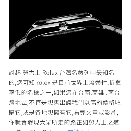
供
各
二
手
手
錶,
世
界
名
說起 勞力士 Rolex 台灣名錶列中最知名
錶,
的,您可知 rolex 是目前世界上流通性,折舊
古
率低的名錶之一,如果您在台南,高雄..南台
董
灣地區,不管是想售出讓我們以高的價格收
錶,
購它,或是各地想擁有它,看完文章或影片,
二
你就會發現大眾所走的路正如勞力士之道
手
錶