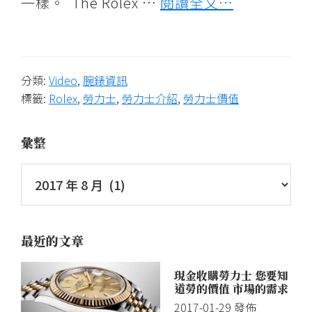
一樣。 The Rolex …
閱讀全文…
收
購,
世
界
分類:
Video
,
腕錶資訊
標籤:
Rolex
,
勞力士
,
勞力士介紹
,
勞力士價值
名
錶
交
彙整
流、
二
手
錶
最近的文章
買
賣
現金收購勞力士 您要知
估
道勞的價值 市場的需求
價、
2017-01-29
發佈