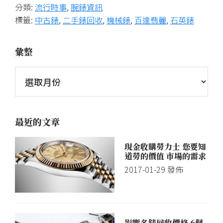
分類:
流行時事
,
腕錶資訊
收
標籤:
中古錶
,
二手錶回收
,
機械錶
,
百達翡麗
,
石英錶
購,
世
彙整
界
名
錶
交
流、
最近的文章
二
手
現金收購勞力士 您要知
道勞的價值 市場的需求
錶
2017-01-29
發佈
買
賣
估
價、
影響名錶回收價格 6個