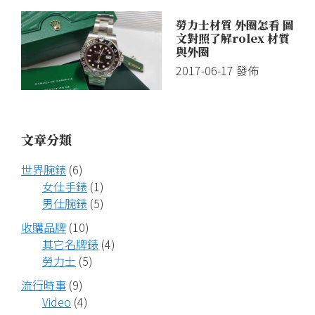
勞力士材質 外圈怎看 圖
文對照了解rolex 材質
與外圈
2017-06-17
發佈
文章分類
世界腕錶
(6)
女仕手錶
(1)
男仕腕錶
(5)
收購品牌
(10)
其它名牌錶
(4)
勞力士
(5)
流行時事
(9)
Video
(4)