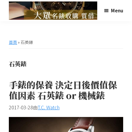
跳
跳
跳
跳
Menu
至
至
至
至
主
主
主
頁
高
大
雄
要
要
要
尾
眾
大
導
內
資
眾
世
首頁
»
石英錶
名
覽
容
訊
界
錶
欄
收
名
購
石英錶
錶
收
手錶的保養 決定日後價值保
購,
交
值因素 石英錶 or 機械錶
流
2017-03-28
由
T.C. Watch
網
站,
提