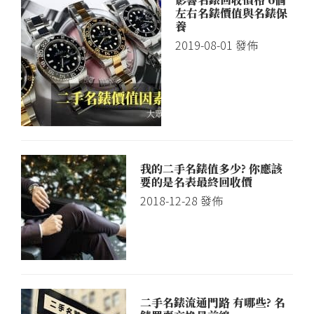
古
左右名錶價值與名錶保
養
董
2019-08-01
發佈
錶
鑑
定
諮
詢,
換
我的二手名錶值多少? 你應該
錶
要的是名表最終回收價
專
2018-12-28
發佈
案
值
得
您
放
二手名錶流通門路 有哪些? 名