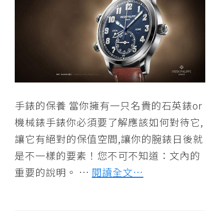
供
各
二
手
手
錶,
世
手錶的保養 當你擁有一只名貴的石英錶or
界
名
機械錶手錶你必須要了解應該如何對待它,
錶,
讓它有絕對的保值空間,讓你的腕錶日後就
古
是不一樣的要素！您不可不知道：文內的
董
重要的說明。 …
閱讀全文…
錶,
二
手
錶