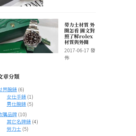
勞力士材質 外
圈怎看 圖文對
照了解rolex
材質與外圈
2017-06-17
發
佈
文章分類
世界腕錶
(6)
女仕手錶
(1)
男仕腕錶
(5)
收購品牌
(10)
其它名牌錶
(4)
勞力士
(5)