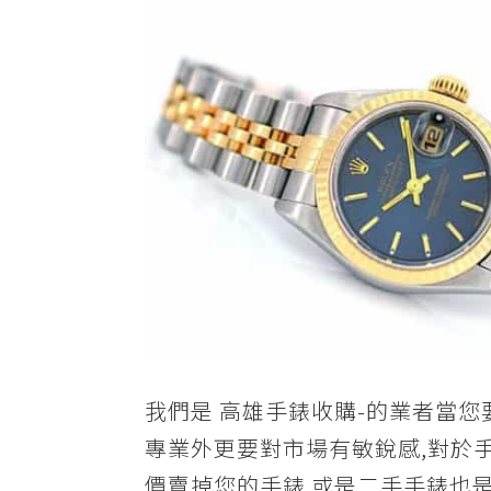
供
各
二
手
手
錶,
世
界
名
錶,
古
董
錶,
我們是 高雄手錶收購-的業者當您
二
專業外更要對市場有敏銳感,對於手
手
價賣掉您的手錶 或是二手手錶也是
錶