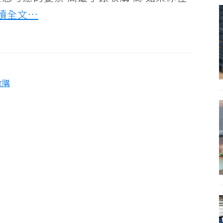
讀全文…
收購