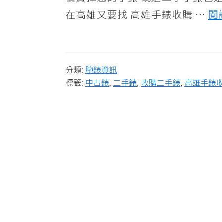
收
在高雄又要找 高雄手錶收購 …
閱
購,
世
界
分類:
腕錶資訊
名
標籤:
中古錶
,
二手錶
,
收購二手錶
,
高雄手錶
錶
交
流、
二
手
錶
買
賣
估
價、