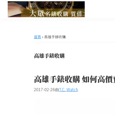
跳
跳
跳
跳
至
至
至
至
主
主
主
頁
高
大
雄
要
要
要
尾
眾
大
導
內
資
眾
世
首頁
»
高雄手錶收購
名
覽
容
訊
界
錶
欄
收
名
高雄手錶收購
購
錶
收
購,
高雄手錶收購 如何高價賣
交
流
2017-02-26
由
T.C. Watch
網
站,
提